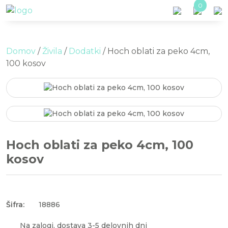
Skip to main content
0
Domov
/
Živila
/
Dodatki
/ Hoch oblati za peko 4cm,
100 kosov
Hoch oblati za peko 4cm, 100
kosov
Šifra:
18886
Na zalogi, dostava 3-5 delovnih dni