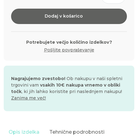
za
peko
Dodaj v košarico
4cm,
100
kosov
količina
Potrebujete večjo količino izdelkov?
Pošljite povpraševanje
Nagrajujemo zvestobo!
Ob nakupu v naši spletni
trgovini vam
vsakih 10€ nakupa vrnemo v obliki
točk
, ki jih lahko koristite pri naslednjem nakupu!
Zanima me več!
Opis izdelka
Tehnične podrobnosti