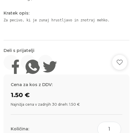
Kratek opis:
Za pecivo, ki je zunaj hrustljavo in znotraj mehko.

Deli s prijatelji
Cena za kos z DDV:
1.50
€
Najnižja cena v zadnjih 30 dneh: 1.50 €
Hoch
Količina:
oblati