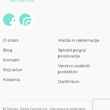
041 560 916
O strani
Vračila in reklamacije
Blog
Splošni pogoji
poslovanja
Kontakt
Varstvo osebnih
Moj račun
podatkov
Košarica
Darilni bon
© Petras, Petra Gerželj s.p.. Vse pravice pridržane.