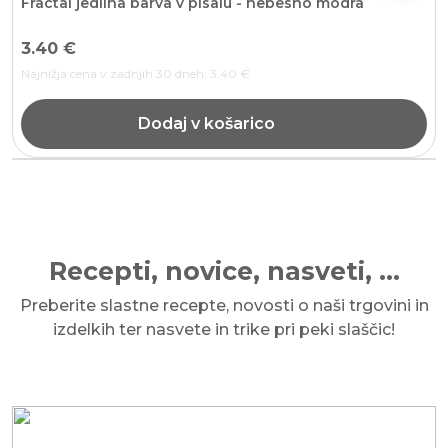
Fractal jedilna barva v pisalu - nebesno modra
3.40
€
Najnižja cena v zadnjih 30 dneh:
3.40
€
Dodaj v košarico
Recepti, novice, nasveti, ...
Preberite slastne recepte, novosti o naši trgovini in
izdelkih ter nasvete in trike pri peki slaščic!