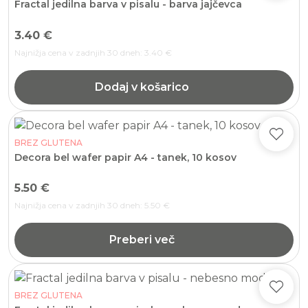
Fractal jedilna barva v pisalu - barva jajčevca
3.40
€
Najnižja cena v zadnjih 30 dneh:
3.40
€
Dodaj v košarico
BREZ GLUTENA
Decora bel wafer papir A4 - tanek, 10 kosov
5.50
€
Najnižja cena v zadnjih 30 dneh:
5.50
€
Preberi več
BREZ GLUTENA