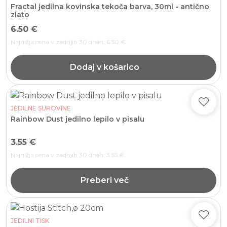
Fractal jedilna kovinska tekoča barva, 30ml - antično
zlato
6.50
€
Najnižja cena v zadnjih 30 dneh:
6.50
€
Dodaj v košarico
JEDILNE SUROVINE
Rainbow Dust jedilno lepilo v pisalu
3.55
€
Najnižja cena v zadnjih 30 dneh:
3.55
€
Preberi več
JEDILNI TISK