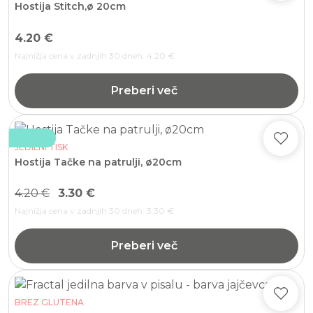
Hostija Stitch,ø 20cm
4.20
€
Najnižja cena v zadnjih 30 dneh:
4.20
€
Preberi več
JEDILNI TISK
Hostija Tačke na patrulji, ø20cm
4.20
€
3.30
€
Najnižja cena v zadnjih 30 dneh:
3.30
€
Preberi več
BREZ GLUTENA