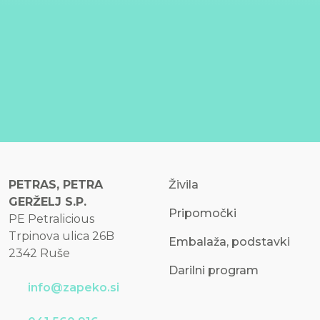
PETRAS, PETRA
Živila
GERŽELJ S.P.
Pripomočki
PE Petralicious
Trpinova ulica 26B
Embalaža, podstavki
2342 Ruše
Darilni program
info@zapeko.si