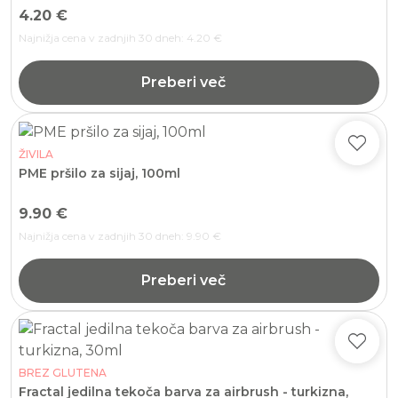
4.20
€
Najnižja cena v zadnjih 30 dneh:
4.20
€
Preberi več
ŽIVILA
PME pršilo za sijaj, 100ml
9.90
€
Najnižja cena v zadnjih 30 dneh:
9.90
€
Preberi več
BREZ GLUTENA
Fractal jedilna tekoča barva za airbrush - turkizna,