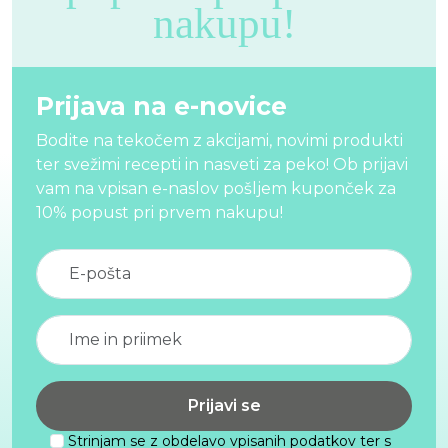
nakupu!
Prijava na e-novice
Bodite na tekočem z akcijami, novimi produkti
ter svežimi recepti in nasveti za peko! Ob prijavi
vam na vpisan e-naslov pošljem kuponček za
10% popust pri prvem nakupu!
Strinjam se z obdelavo vpisanih podatkov ter s