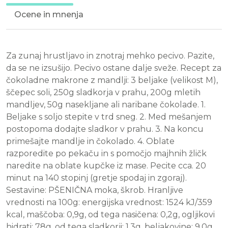
Ocene in mnenja
Za zunaj hrustljavo in znotraj mehko pecivo. Pazite,
da se ne izsušijo. Pecivo ostane dalje sveže. Recept za
čokoladne makrone z mandlji: 3 beljake (velikost M),
ščepec soli, 250g sladkorja v prahu, 200g mletih
mandljev, 50g nasekljane ali naribane čokolade. 1.
Beljake s soljo stepite v trd sneg. 2. Med mešanjem
postopoma dodajte sladkor v prahu. 3. Na koncu
primešajte mandlje in čokolado. 4. Oblate
razporedite po pekaču in s pomočjo majhnih žličk
naredite na oblate kupčke iz mase. Pecite cca. 20
minut na 140 stopinj (gretje spodaj in zgoraj).
Sestavine: PŠENIČNA moka, škrob. Hranljive
vrednosti na 100g: energijska vrednost: 1524 kJ/359
kcal, maščoba: 0,9g, od tega nasičena: 0,2g, ogljikovi
hidrati: 78g, od tega sladkorji: 1,3g, beljakovine: 9,0g,