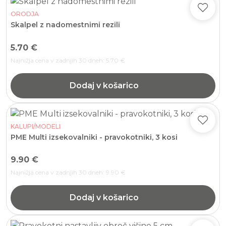
ORODJA
Skalpel z nadomestnimi rezili
5.70
€
Najnižja cena v zadnjih 30 dneh:
5.70
€
Dodaj v košarico
KALUPI/MODELI
PME Multi izsekovalniki - pravokotniki, 3 kosi
9.90
€
Najnižja cena v zadnjih 30 dneh:
9.90
€
Dodaj v košarico