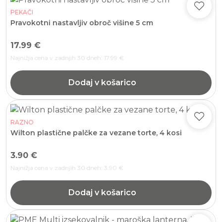
PEKAČI
Pravokotni nastavljiv obroč višine 5 cm
17.99
€
Najnižja cena v zadnjih 30 dneh:
17.99
€
Dodaj v košarico
RAZNO
Wilton plastične palčke za vezane torte, 4 kosi
3.90
€
Najnižja cena v zadnjih 30 dneh:
3.90
€
Dodaj v košarico