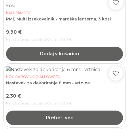
KALUPI/MODELI
PME Multi izsekovalnik - maroška lanterna, 3 kosi
9.90
€
Najnižja cena v zadnjih 30 dneh:
9.90
€
Dodaj v košarico
NOČ ČAROVNIC (HALLOWEEN)
Nastavek za dekoriranje 8 mm - vrtnica
2.30
€
Najnižja cena v zadnjih 30 dneh:
2.30
€
Preberi več