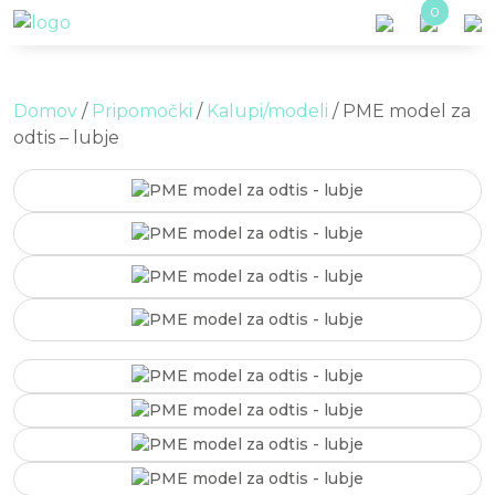
Skip to main content
0
Domov
/
Pripomočki
/
Kalupi/modeli
/ PME model za
odtis – lubje