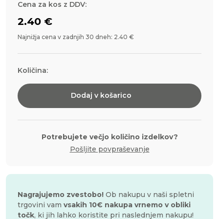
Cena za kos z DDV:
2.40
€
Najnižja cena v zadnjih 30 dneh: 2.40 €
Količina:
PME
mode
Dodaj v košarico
za
odtis
-
lubje
količ
Potrebujete večjo količino izdelkov?
Pošljite povpraševanje
Nagrajujemo zvestobo!
Ob nakupu v naši spletni
trgovini vam
vsakih 10€ nakupa vrnemo v obliki
točk
, ki jih lahko koristite pri naslednjem nakupu!