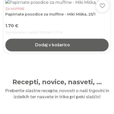
ZA MUFFINE
Papirnate posodice za muffine - Miki Miška, 25/1
1.70
€
Najnižja cena v zadnjih 30 dneh:
1.70
€
Dodaj v košarico
Recepti, novice, nasveti, ...
Preberite slastne recepte, novosti o naši trgovini in
izdelkih ter nasvete in trike pri peki slaščic!