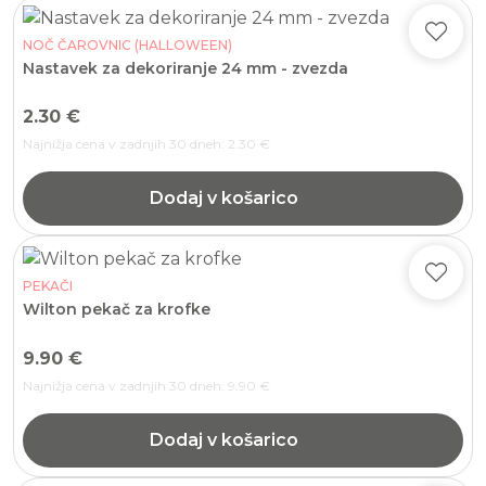
NOČ ČAROVNIC (HALLOWEEN)
Nastavek za dekoriranje 24 mm - zvezda
2.30
€
Najnižja cena v zadnjih 30 dneh:
2.30
€
Dodaj v košarico
PEKAČI
Wilton pekač za krofke
9.90
€
Najnižja cena v zadnjih 30 dneh:
9.90
€
Dodaj v košarico