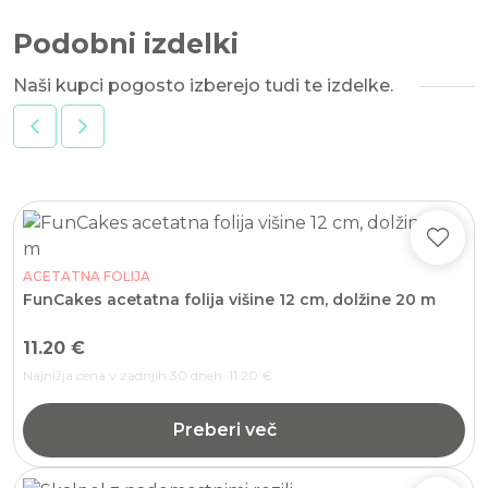
Podobni izdelki
Naši kupci pogosto izberejo tudi te izdelke.
ACETATNA FOLIJA
FunCakes acetatna folija višine 12 cm, dolžine 20 m
11.20
€
Najnižja cena v zadnjih 30 dneh:
11.20
€
Preberi več