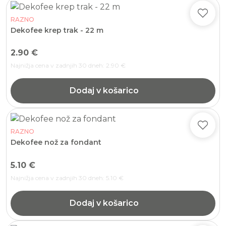
RAZNO
Dekofee krep trak - 22 m
2.90
€
Najnižja cena v zadnjih 30 dneh:
2.90
€
Dodaj v košarico
RAZNO
Dekofee nož za fondant
5.10
€
Najnižja cena v zadnjih 30 dneh:
5.10
€
Dodaj v košarico