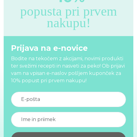
popusta pri prvem
nakupu!
Prijava na e-novice
Bodite na tekočem z akcijami, novimi produkti
ter svežimi recepti in nasveti za peko! Ob prijavi
vam na vpisan e-naslov pošljem kuponček za
10% popust pri prvem nakupu!