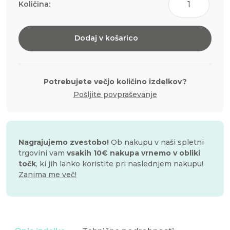
Količina:
jedilna
kri,
99g
Dodaj v košarico
količina
Potrebujete večjo količino izdelkov?
Pošljite povpraševanje
Nagrajujemo zvestobo!
Ob nakupu v naši spletni
trgovini vam
vsakih 10€ nakupa vrnemo v obliki
točk
, ki jih lahko koristite pri naslednjem nakupu!
Zanima me več!