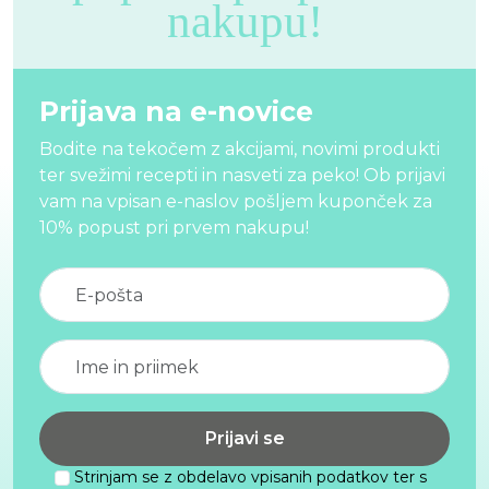
nakupu!
Prijava na e-novice
Bodite na tekočem z akcijami, novimi produkti
ter svežimi recepti in nasveti za peko! Ob prijavi
vam na vpisan e-naslov pošljem kuponček za
10% popust pri prvem nakupu!
Strinjam se z obdelavo vpisanih podatkov ter s