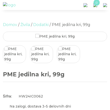
Skip to main content
0
Domov
/
Živila
/
Dodatki
/ PME jedilna kri, 99g
PME jedilna kri, 99g
Šifra:
HW24IC0062
Na zalogi, dostava 3-5 delovnih dni