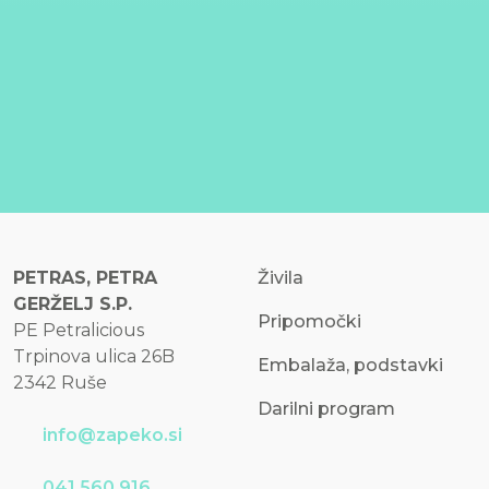
PETRAS, PETRA
Živila
GERŽELJ S.P.
Pripomočki
PE Petralicious
Trpinova ulica 26B
Embalaža, podstavki
2342 Ruše
Darilni program
info@zapeko.si
041 560 916