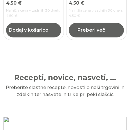
4.50
€
4.50
€
Najnižja cena v zadnjih 30 dneh:
Najnižja cena v zadnjih 30 dneh:
4.50
€
4.50
€
Dodaj v košarico
Preberi več
Recepti, novice, nasveti, ...
Preberite slastne recepte, novosti o naši trgovini in
izdelkih ter nasvete in trike pri peki slaščic!