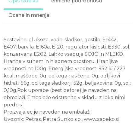
Opis izdelka
Tehnične podrobnosti
Ocene in mnenja
Sestavine: glukoza, voda, sladkor, gostilo: E1442,
E407, barvila: E160a, E120, regulator kislosti: E330, sol,
konzervans: E202. Lahko vsebuje SOJO in MLEKO.
Hranite v suhem in hladnem prostoru. Hranljive
vrednosti na 100g: Energijska vrednost: 952 kJ/ 227
kcal, maščobe: 0g, od tega nasičene: 0g, ogljikovi
hidrati: 56g, od tega sladkorji: 52g, beljakovine: 0g, sol:
0,10g.Rok uporabe (best before) je naveden na
ebmalaži. Embalažo odstranite v skladu z lokalnimi
predpisi.
Proizvajalec je naveden na embalaži.
Uvoznik: Petras, Petra Šunko s.p., www.zapeko.si