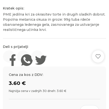
Kratek opis:
PME jedilna kri za okrasitev torte in drugih sladkih dobrot.
Popolna mešanica okusa in groze: 99g tuba rdeče
obarvanega ledenega gela, zasnovanega za ustvarjanje
realističnega učinka krvi.
Deli s prijatelji
Cena za kos z DDV:
3.60
€
Najnižja cena v zadnjih 30 dneh: 3.60 €
PME